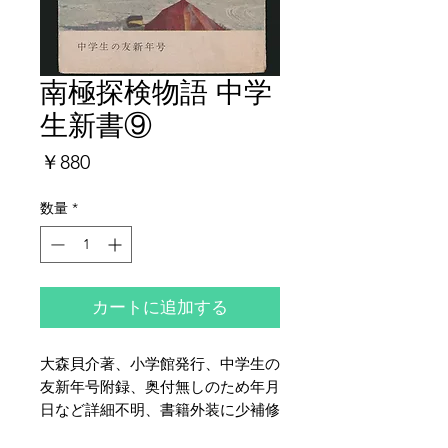
南極探検物語 中学
生新書⑨
価
￥880
格
数量
*
カートに追加する
大森貝介著、小学館発行、中学生の
友新年号附録、奥付無しのため年月
日など詳細不明、書籍外装に少補修
と少破れ、全体的にヤケ・シミ・イ