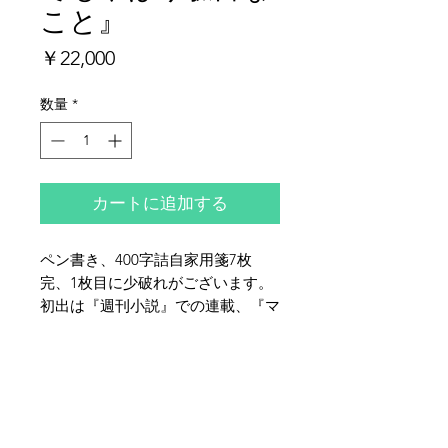
こと』
価
￥22,000
格
数量
*
カートに追加する
ペン書き、400字詰自家用箋7枚
完、1枚目に少破れがございます。
初出は『週刊小説』での連載、『マ
ンボウ酔族館 パート2』所収（実業
之日本社発行）。
夜鶴堂
代表・向井賢一
142-0041
東京都品川区戸越6-21-17
TEL & FAX :
03-3786-3678