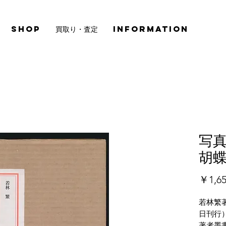
SHOP
買取り・査定
INFORMATION
写真
胡蝶
￥1,6
若林繁著
日刊行
著者墨