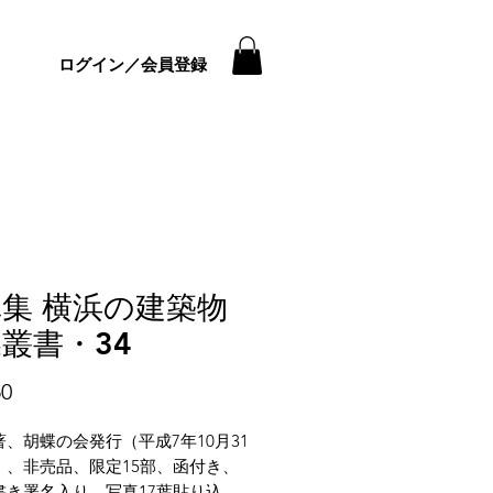
ログイン／会員登録
集 横浜の建築物
叢書・34
価
50
格
、胡蝶の会発行（平成7年10月31
）、非売品、限定15部、函付き、
書き署名入り、写真17葉貼り込