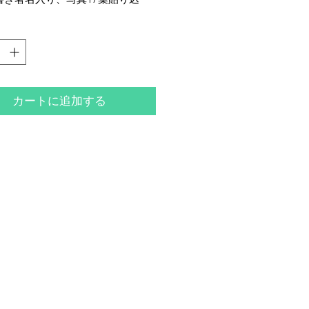
装、全体的に少ヤケ・少シミ・少
がございます。
カートに追加する