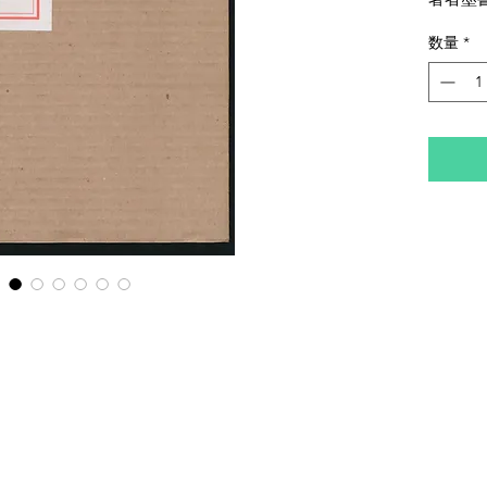
み、布
数量
*
イタミ