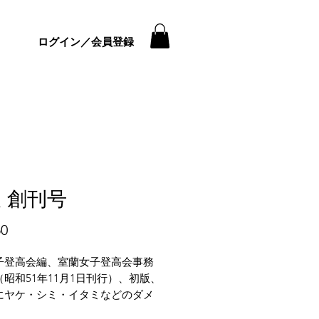
ログイン／会員登録
 創刊号
価
50
格
子登高会編、室蘭女子登高会事務
昭和51年11月1日刊行）、初版、
にヤケ・シミ・イタミなどのダメ
多くございます。