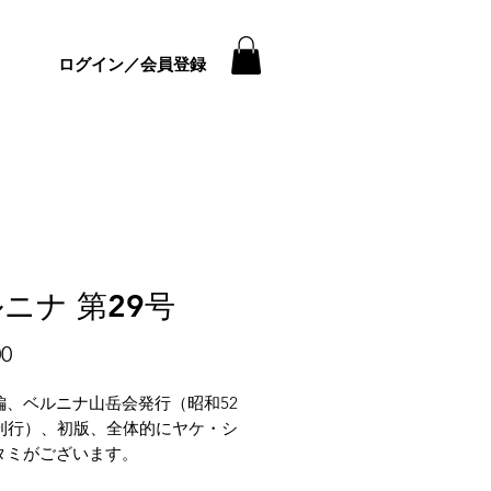
ログイン／会員登録
ニナ 第29号
価
00
格
編、ベルニナ山岳会発行（昭和52
月刊行）、初版、全体的にヤケ・シ
タミがございます。