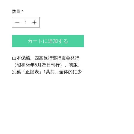
格
数量
*
カートに追加する
山本保編、四高旅行部行友会発行
（昭和56年5月25日刊行）、初版、
別葉「正誤表」1葉共、全体的に少
ヤケ・少シミ・少イタミがございま
す。
夜鶴堂
代表・向井賢一
142-0041
東京都品川区戸越6-21-17
TEL & FAX :
03-3786-3678
携帯 :
080-1187-8944
MAIL :
yakakudo@gmail.com
／
URL :
www.yakakudo.com