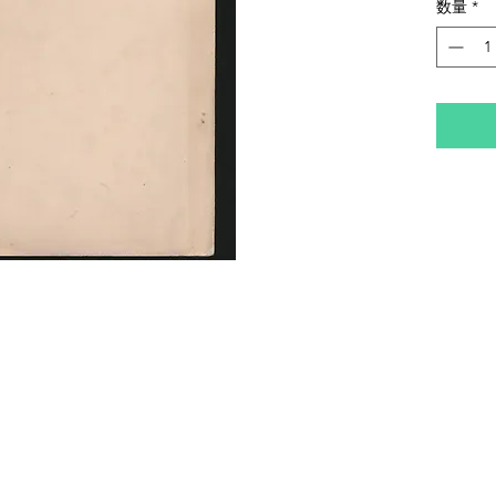
数量
*
す。