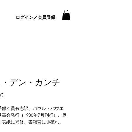
ログイン／会員登録
ム・デン・カンチ
価
50
格
岳部々員有志訳、パウル・バウエ
高会発行（1936年7月刊行）、奥
、表紙に補修、書籍背に少破れ、
にヤケ・シミ・イタミがございま