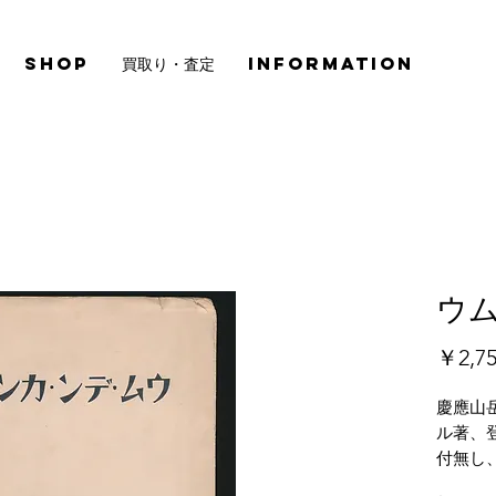
SHOP
買取り・査定
INFORMATION
ウ
￥2,7
慶應山
ル著、登
付無し
全体的