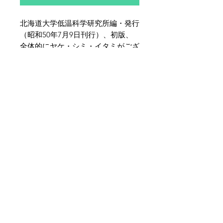
北海道大学低温科学研究所編・発行
（昭和50年7月9日刊行）、初版、
全体的にヤケ・シミ・イタミがござ
います。特に裏表紙のシミは多めで
す。
夜鶴堂
代表・向井賢一
142-0041
東京都品川区戸越6-21-17
TEL & FAX :
03-3786-3678
携帯 :
080-1187-8944
MAIL :
yakakudo@gmail.com
／
URL :
www.yakakudo.com
営業時間 : 10～17時
東京都公安委員会 許可 第302181408363号
東京都古書籍商業協同組合加盟店
当サイトの内容、テキスト、画像等の無断転
載・無断使用を固く禁じます。
Unauthorized copying and replication of the