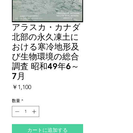
アラスカ・カナダ
北部の永久凍土に
おける寒冷地形及
び生物環境の総合
調査 昭和49年6～
7月
価
￥1,100
格
数量
*
カートに追加する