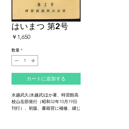
はいまつ 第2号
価
￥1,650
格
数量
*
カートに追加する
水越武久(水越武)ほか著、時習館高
校山岳部発行（昭和32年10月19日
刊行）、初版、書籍背に補修、綴じ
穴の穿孔、全体的にヤケ・シミ・イ
タミがございます。特にヤケは強め
夜鶴堂
です。同校出身の山岳カメラマン水